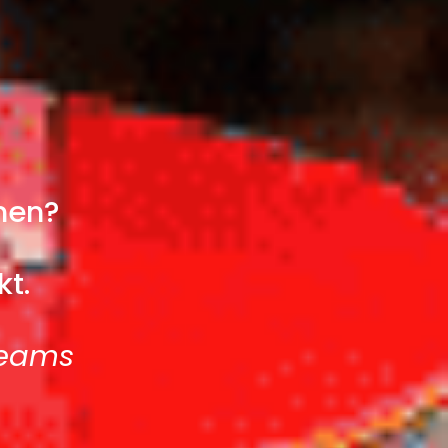
men?
kt.
Teams