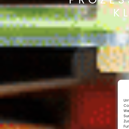
K
Um 
Co
We
Sur
Zu
Fun