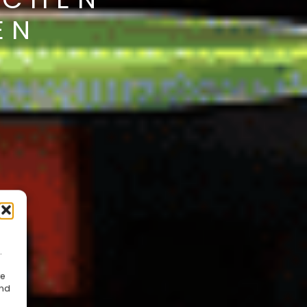
EN
.
re
und