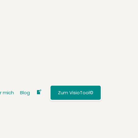
r mich
Blog
Zum VisioTool©
Kontakt (ICON)